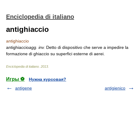
Enciclopedia di italiano
antighiaccio
antighiaccio
antighiaccio
agg. inv.
Detto di dispositivo che serve a impedire la
formazione di ghiaccio su superfici esterne di aerei.
Enciclopedia di italiano
.
2013
.
Игры ⚽
Нужна курсовая?
antigene
antigienico