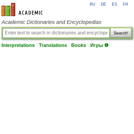
RU
DE
ES
FR
en-academic.com
Academic Dictionaries and Encyclopedias
Search!
Interpretations
Translations
Books
Игры ⚽