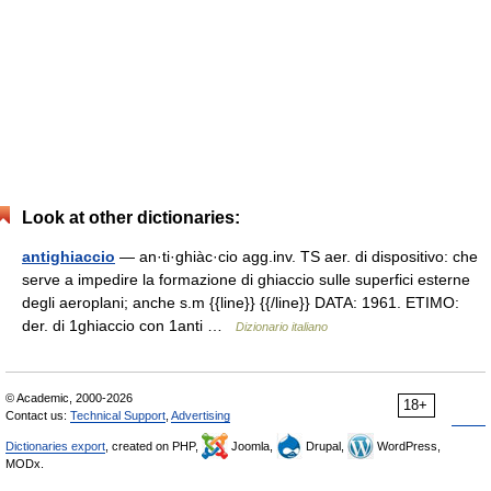
Look at other dictionaries:
antighiaccio
— an·ti·ghiàc·cio agg.inv. TS aer. di dispositivo: che
serve a impedire la formazione di ghiaccio sulle superfici esterne
degli aeroplani; anche s.m {{line}} {{/line}} DATA: 1961. ETIMO:
der. di 1ghiaccio con 1anti …
Dizionario italiano
© Academic, 2000-2026
18+
Contact us:
Technical Support
,
Advertising
Dictionaries export
, created on PHP,
Joomla,
Drupal,
WordPress,
MODx.